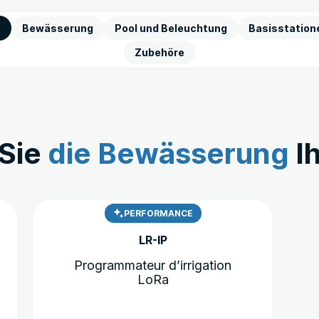
Bewässerung
Pool und Beleuchtung
Basisstation
Zubehöre
 Sie
die Bewässerung
I
Dieses
PERFORMANCE
Produkt
LR-IP
weist
mehrere
Programmateur d’irrigation
Varianten
LoRa
auf.
Die