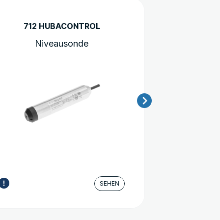
712 HUBACONTROL
Niveausonde
Tem
SEHEN