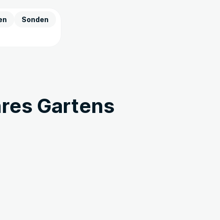
en
Sonden
hres Gartens