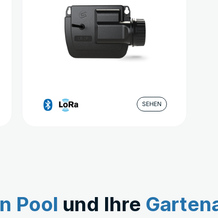
Optionen
können
auf
der
Produktseite
gewählt
werden
SEHEN
en Pool
und Ihre
Garten