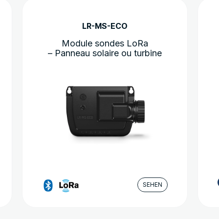
Dieses
Produkt
LR-MS-ECO
weist
mehrere
Module sondes LoRa
Varianten
– Panneau solaire ou turbine
auf.
Die
Optionen
können
auf
der
Produktseite
gewählt
werden
SEHEN