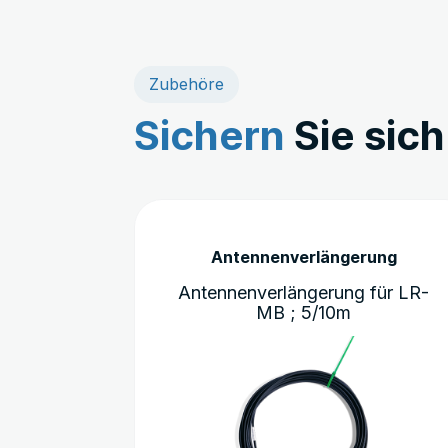
Zubehöre
Sichern
Sie sic
Dieses
Produkt
Antennenverlängerung
weist
mehrere
Antennenverlängerung für LR-
Varianten
MB ; 5/10m
auf.
Die
Optionen
können
auf
der