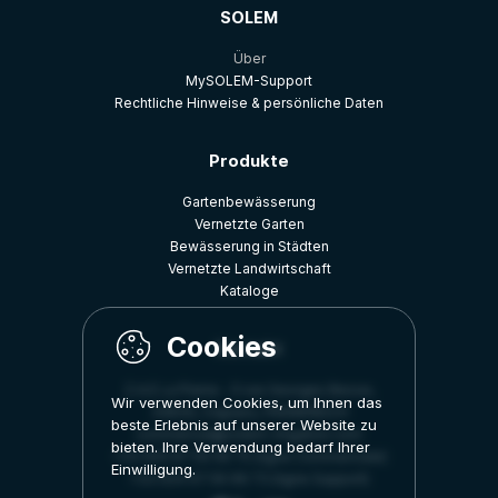
SOLEM
Über
MySOLEM-Support
Rechtliche Hinweise & persönliche Daten
Produkte
Gartenbewässerung
Vernetzte Garten
Bewässerung in Städten
Vernetzte Landwirtschaft
Kataloge
Kontakt
Z.A.E La Plaine - 5 rue Georges Besse,
Wir verwenden Cookies, um Ihnen das
34830, Clapiers, FRANKREICH
beste Erlebnis auf unserer Website zu
commercial@solem-irrigation.com
bieten. Ihre Verwendung bedarf Ihrer
+33 (0)4 67 59 99 75 (ligne Commerciale)
Einwilligung.
+33 (0)4 67 59 99 73 (ligne Support)