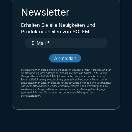
Newsletter
Erhalten Sie alle Neuigkeiten und
Produktneuheiten von SOLEM.
Die persönlichen Daten, um die Sie gebeten werden (E-Mail-Adresse), sind für
die Bearbeitung Ihrer Anfrage notwendig. Sie wird von Solem S.A.S. - 5, rue
Georges Besse - 34830 CLAPIERS verarbeitet. Sie können Ihre Rechte auf
Einsicht, Berichtigung und Löschung geltend machen, indem Sie sich unter
dpo@solem.fr an unseren Datenschutzbeauftragten wenden. Wir verpflichten
uns, diese Informationen weder weiterzuverkaufen noch weiterzugeben. Sie
werden nur so lange aufbewahrt, wie es für die Bearbeitung Ihrer Anfrage
erforderlich ist, und für maximal drei Jahre nach Erbringung der
Dienstleistungen.