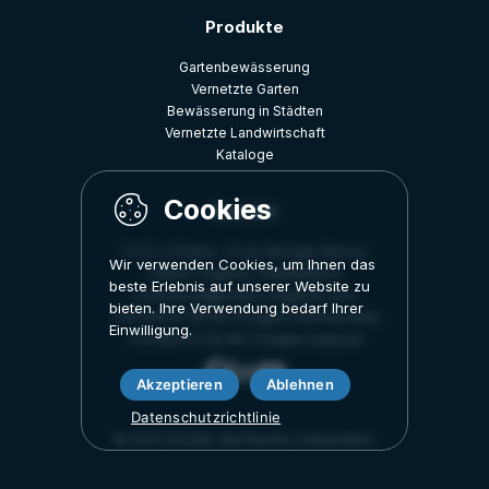
Produkte
Gartenbewässerung
Vernetzte Garten
Bewässerung in Städten
Vernetzte Landwirtschaft
Kataloge
Kontakt
Z.A.E La Plaine - 5 rue Georges Besse,
Wir verwenden Cookies, um Ihnen das
34830, Clapiers, FRANKREICH
beste Erlebnis auf unserer Website zu
commercial@solem-irrigation.com
bieten. Ihre Verwendung bedarf Ihrer
+33 (0)4 67 59 99 75 (ligne Commerciale)
Einwilligung.
+33 (0)4 67 59 99 73 (ligne Support)
Akzeptieren
Ablehnen
Datenschutzrichtlinie
© 2024 SOLEM. Alle Rechte vorbehalten.