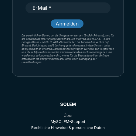
Die persönlichen Daten, um die Sie gebeten werden (E-Mail-Adresse), sind für
die Bearbeitung Ihrer Anfrage notwendig. Sie wird von Solem S.A.S. - 5, rue
Georges Besse - 34830 CLAPIERS verarbeitet. Sie können Ihre Rechte auf
Einsicht, Berichtigung und Löschung geltend machen, indem Sie sich unter
dpo@solem.fr an unseren Datenschutzbeauftragten wenden. Wir verpflichten
uns, diese Informationen weder weiterzuverkaufen noch weiterzugeben. Sie
werden nur so lange aufbewahrt, wie es für die Bearbeitung Ihrer Anfrage
erforderlich ist, und für maximal drei Jahre nach Erbringung der
Dienstleistungen.
SOLEM
Über
MySOLEM-Support
Rechtliche Hinweise & persönliche Daten