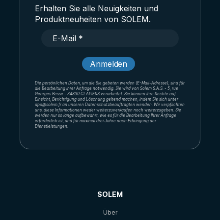
Erhalten Sie alle Neuigkeiten und
Produktneuheiten von SOLEM.
Die persönlichen Daten, um die Sie gebeten werden (E-Mail-Adresse), sind für
die Bearbeitung Ihrer Anfrage notwendig. Sie wird von Solem S.A.S. - 5, rue
Georges Besse - 34830 CLAPIERS verarbeitet. Sie können Ihre Rechte auf
Einsicht, Berichtigung und Löschung geltend machen, indem Sie sich unter
dpo@solem.fr an unseren Datenschutzbeauftragten wenden. Wir verpflichten
uns, diese Informationen weder weiterzuverkaufen noch weiterzugeben. Sie
werden nur so lange aufbewahrt, wie es für die Bearbeitung Ihrer Anfrage
erforderlich ist, und für maximal drei Jahre nach Erbringung der
Dienstleistungen.
SOLEM
Über