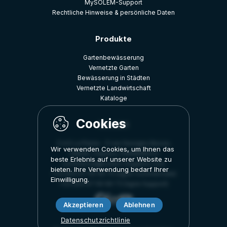
MySOLEM-Support
Rechtliche Hinweise & persönliche Daten
Produkte
Gartenbewässerung
Vernetzte Garten
Bewässerung in Städten
Vernetzte Landwirtschaft
Kataloge
Kontakt
Z.A.E La Plaine - 5 rue Georges Besse,
Wir verwenden Cookies, um Ihnen das
34830, Clapiers, FRANKREICH
beste Erlebnis auf unserer Website zu
commercial@solem-irrigation.com
bieten. Ihre Verwendung bedarf Ihrer
+33 (0)4 67 59 99 75 (ligne Commerciale)
Einwilligung.
+33 (0)4 67 59 99 73 (ligne Support)
Akzeptieren
Ablehnen
Datenschutzrichtlinie