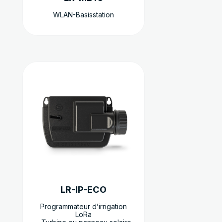
WLAN-Basisstation
Dieses
Produkt
weist
mehrere
Varianten
auf.
Die
Optionen
können
auf
der
LR-IP-ECO
Produktseite
gewählt
Programmateur d’irrigation
LoRa
werden