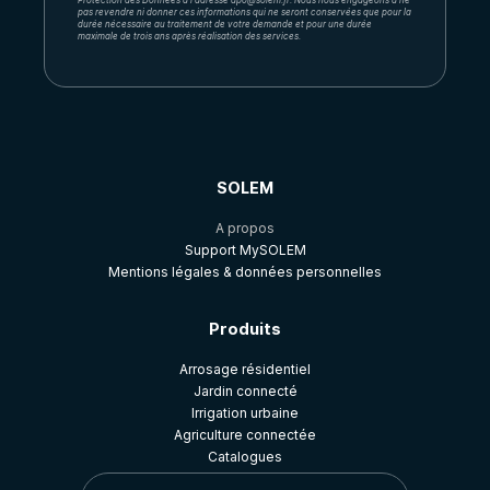
Protection des Données à l’adresse dpo@solem.fr. Nous nous engageons à ne
pas revendre ni donner ces informations qui ne seront conservées que pour la
durée nécessaire au traitement de votre demande et pour une durée
maximale de trois ans après réalisation des services.
SOLEM
A propos
Support MySOLEM
Mentions légales & données personnelles
Produits
Arrosage résidentiel
Jardin connecté
Irrigation urbaine
Agriculture connectée
Catalogues