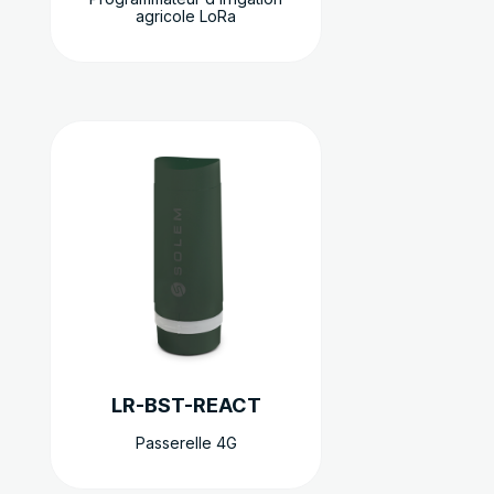
agricole LoRa
du
produit
LR-BST-REACT
Passerelle 4G