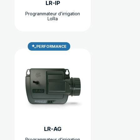
LR-IP
la
page
Programmateur d’irrigation
LoRa
du
produit
PERFORMANCE
Ce
produit
a
plusieurs
variations.
Les
options
peuvent
être
choisies
sur
LR-AG
la
page
Programmateur d’irrigation