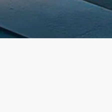
Cas d’usage
rosage simple et conne
particuliers
et
professi