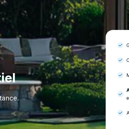
G
C
iel
M
A
tance.
e
A