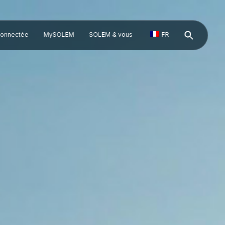
 connectée
MySOLEM
SOLEM & vous
FR