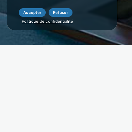
Accepter
Refuser
Politique de confidentialité
cté
onnels