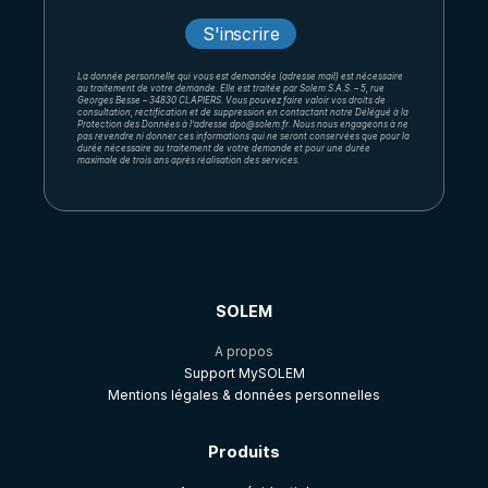
La donnée personnelle qui vous est demandée (adresse mail) est nécessaire
au traitement de votre demande. Elle est traitée par Solem S.A.S. – 5, rue
Georges Besse – 34830 CLAPIERS. Vous pouvez faire valoir vos droits de
consultation, rectification et de suppression en contactant notre Délégué à la
Protection des Données à l’adresse dpo@solem.fr. Nous nous engageons à ne
pas revendre ni donner ces informations qui ne seront conservées que pour la
durée nécessaire au traitement de votre demande et pour une durée
maximale de trois ans après réalisation des services.
SOLEM
A propos
Support MySOLEM
Mentions légales & données personnelles
Produits