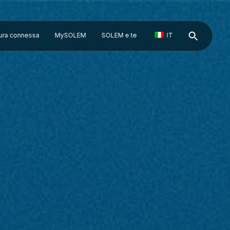
tura connessa
MySOLEM
SOLEM e te
IT