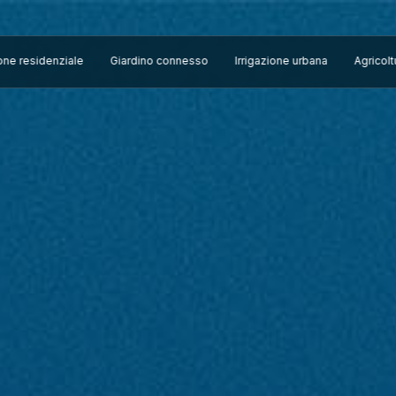
ione residenziale
Giardino connesso
Irrigazione urbana
Agricol