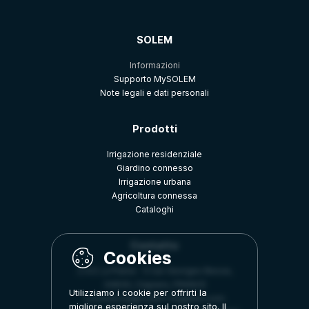
SOLEM
Informazioni
Supporto MySOLEM
Note legali e dati personali
Prodotti
Irrigazione residenziale
Giardino connesso
Irrigazione urbana
Agricoltura connessa
Cataloghi
Contatto
Z.A.E La Plaine - 5 rue Georges Besse,
34830, Clapiers, FRANCE
Utilizziamo i cookie per offrirti la
commercial@solem-irrigation.com
migliore esperienza sul nostro sito. Il