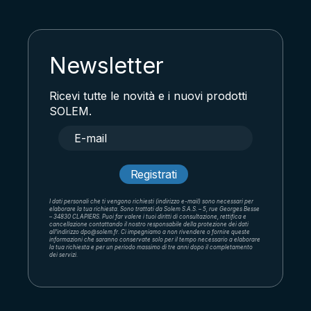
Newsletter
Ricevi tutte le novità e i nuovi prodotti
SOLEM.
I dati personali che ti vengono richiesti (indirizzo e-mail) sono necessari per
elaborare la tua richiesta. Sono trattati da Solem S.A.S. – 5, rue Georges Besse
– 34830 CLAPIERS. Puoi far valere i tuoi diritti di consultazione, rettifica e
cancellazione contattando il nostro responsabile della protezione dei dati
all'indirizzo dpo@solem.fr. Ci impegniamo a non rivendere o fornire queste
informazioni che saranno conservate solo per il tempo necessario a elaborare
la tua richiesta e per un periodo massimo di tre anni dopo il completamento
dei servizi.