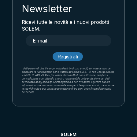
Newsletter
Ricevi tutte le novità e i nuovi prodotti
SOLEM.
I dati personali che ti vengono richiesti (indirizzo e-mail) sono necessari per
elaborare la tua richiesta. Sono trattati da Solem S.A.S. – 5, rue Georges Besse
– 34830 CLAPIERS. Puoi far valere i tuoi diritti di consultazione, rettifica e
cancellazione contattando il nostro responsabile della protezione dei dati
all'indirizzo dpo@solem.fr. Ci impegniamo a non rivendere o fornire queste
informazioni che saranno conservate solo per il tempo necessario a elaborare
la tua richiesta e per un periodo massimo di tre anni dopo il completamento
dei servizi.
SOLEM