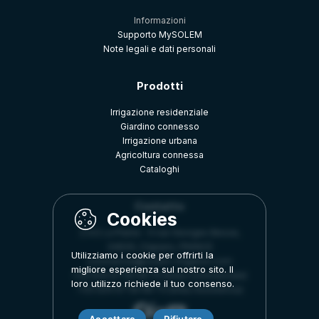
Informazioni
Supporto MySOLEM
Note legali e dati personali
Prodotti
Irrigazione residenziale
Giardino connesso
Irrigazione urbana
Agricoltura connessa
Cataloghi
Contatto
Z.A.E La Plaine - 5 rue Georges Besse,
34830, Clapiers, FRANCE
Utilizziamo i cookie per offrirti la
commercial@solem-irrigation.com
migliore esperienza sul nostro sito. Il
+33 (0)4 67 59 99 75 (linea Commerciale)
loro utilizzo richiede il tuo consenso.
+33 (0)4 67 59 99 73 (linea Assistenza)