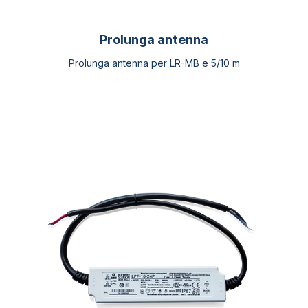
Prolunga antenna
Prolunga antenna per LR-MB e 5/10 m
Questo
prodotto
ha
più
varianti.
Le
opzioni
possono
essere
scelte
nella
pagina
del
prodotto