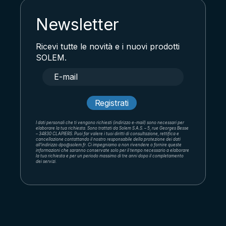
Newsletter
Ricevi tutte le novità e i nuovi prodotti
SOLEM.
I dati personali che ti vengono richiesti (indirizzo e-mail) sono necessari per
elaborare la tua richiesta. Sono trattati da Solem S.A.S. – 5, rue Georges Besse
– 34830 CLAPIERS. Puoi far valere i tuoi diritti di consultazione, rettifica e
cancellazione contattando il nostro responsabile della protezione dei dati
all'indirizzo dpo@solem.fr. Ci impegniamo a non rivendere o fornire queste
informazioni che saranno conservate solo per il tempo necessario a elaborare
la tua richiesta e per un periodo massimo di tre anni dopo il completamento
dei servizi.