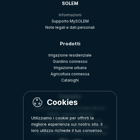
SOLEM
Informazioni
Supporto MySOLEM
Note legali e dati personali
Prodotti
Irrigazione residenziale
Giardino connesso
Irrigazione urbana
Agricoltura connessa
Cataloghi
Contatto
Z.A.E La Plaine - 5 rue Georges Besse,
34830, Clapiers, FRANCE
Utilizziamo i cookie per offrirti la
commercial@solem-irrigation.com
migliore esperienza sul nostro sito. Il
+33 (0)4 67 59 99 75 (linea Commerciale)
loro utilizzo richiede il tuo consenso.
+33 (0)4 67 59 99 73 (linea Assistenza)