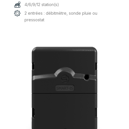
4/6/9/12 station(s)
2 entrées : débitmètre, sonde pluie ou
pressostat
Questo
prodotto
ha
più
varianti.
Le
opzioni
possono
essere
scelte
nella
pagina
del
prodotto