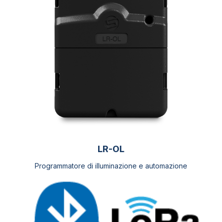
opzioni
possono
essere
scelte
nella
pagina
del
prodotto
LR-OL
Programmatore di illuminazione e automazione