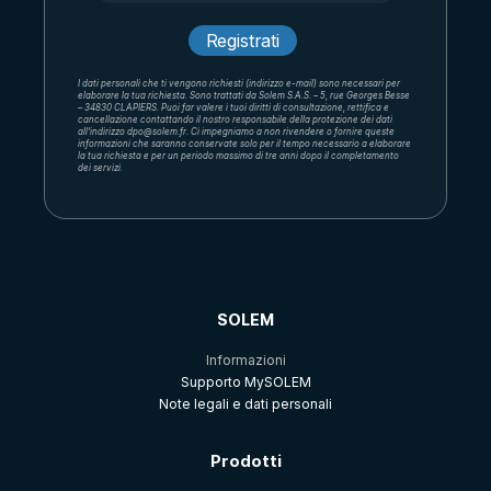
I dati personali che ti vengono richiesti (indirizzo e-mail) sono necessari per
elaborare la tua richiesta. Sono trattati da Solem S.A.S. – 5, rue Georges Besse
– 34830 CLAPIERS. Puoi far valere i tuoi diritti di consultazione, rettifica e
cancellazione contattando il nostro responsabile della protezione dei dati
all'indirizzo dpo@solem.fr. Ci impegniamo a non rivendere o fornire queste
informazioni che saranno conservate solo per il tempo necessario a elaborare
la tua richiesta e per un periodo massimo di tre anni dopo il completamento
dei servizi.
SOLEM
Informazioni
Supporto MySOLEM
Note legali e dati personali
Prodotti