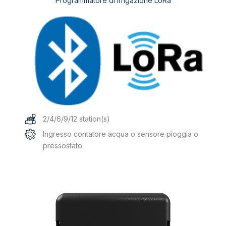
Programmatore di irrigazione LoRa
2/4/6/9/12 station(s)
Ingresso contatore acqua o sensore pioggia o
pressostato
Questo
prodotto
ha
più
varianti.
Le