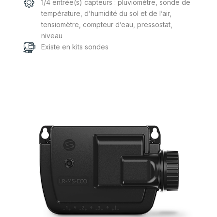
1/4 entrée(s) capteurs : pluviomètre, sonde de
température, d’humidité du sol et de l’air,
tensiomètre, compteur d’eau, pressostat,
niveau
Existe en kits sondes
Ce
produit
a
plusieurs
variations.
Les
options
peuvent
être
choisies
sur
la
page
du