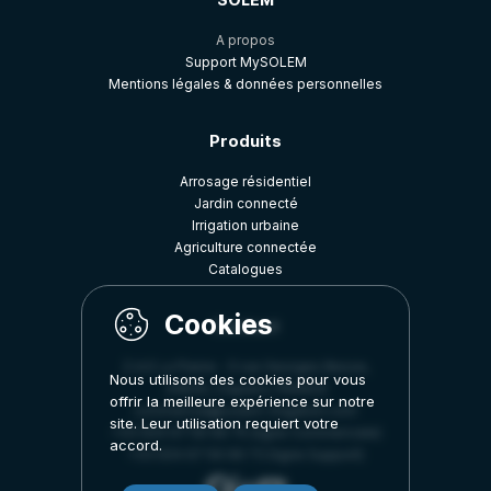
A propos
Support MySOLEM
Mentions légales & données personnelles
Produits
Arrosage résidentiel
Jardin connecté
Irrigation urbaine
Agriculture connectée
Catalogues
Contact
Z.A.E La Plaine - 5 rue Georges Besse,
Nous utilisons des cookies pour vous
34830, Clapiers, FRANCE
offrir la meilleure expérience sur notre
commercial@solem-irrigation.com
site. Leur utilisation requiert votre
+33 (0)4 67 59 99 75 (ligne Commerciale)
accord.
+33 (0)4 67 59 99 73 (ligne Support)