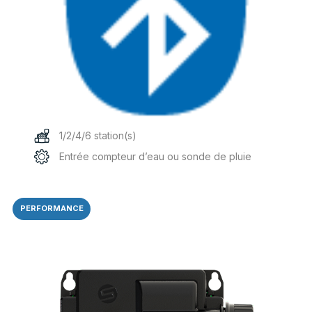
1/2/4/6 station(s)
Entrée compteur d’eau ou sonde de pluie
Ce
produit
PERFORMANCE
a
plusieurs
variations.
Les
options
peuvent
être