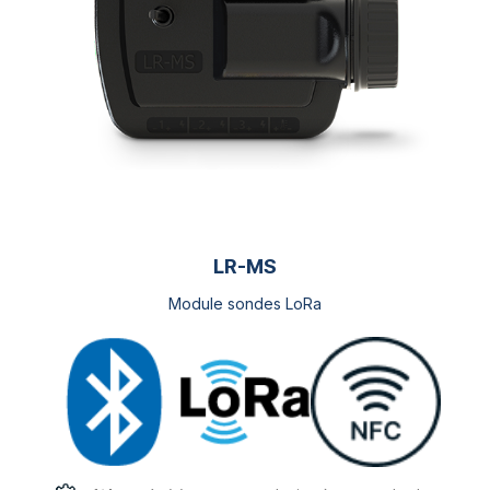
choisies
sur
la
page
du
produit
LR-MS
Module sondes LoRa