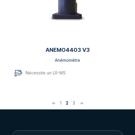
ANEMO4403 V3
Anémomètre
Nécessite un LR-MS
←
1
2
3
→