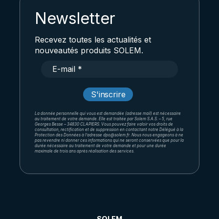
Newsletter
Recevez toutes les actualités et
nouveautés produits SOLEM.
La donnée personnelle qui vous est demandée (adresse mail) est nécessaire
au traitement de votre demande. Elle est traitée par Solem S.A.S. – 5, rue
Georges Besse – 34830 CLAPIERS. Vous pouvez faire valoir vos droits de
consultation, rectification et de suppression en contactant notre Délégué à la
Protection des Données à l’adresse dpo@solem.fr. Nous nous engageons à ne
pas revendre ni donner ces informations qui ne seront conservées que pour la
durée nécessaire au traitement de votre demande et pour une durée
maximale de trois ans après réalisation des services.
SOLEM