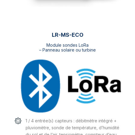
produit
LR-MS-ECO
Module sondes LoRa
– Panneau solaire ou turbine
1 / 4 entrée(s) capteurs : débitmètre intégré +
pluviomètre, sonde de température, d’humidité
du sol et de l’air, tensiomètre, compteur d’eau,