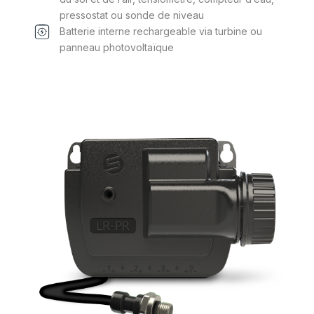
pressostat ou sonde de niveau
Batterie interne rechargeable via turbine ou
panneau photovoltaïque
Ce
produit
a
plusieurs
variations.
Les
options
peuvent
être
choisies
sur
la
page
du
produit