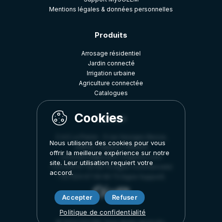
Mentions légales & données personnelles
Produits
Arrosage résidentiel
Jardin connecté
Irrigation urbaine
Agriculture connectée
Catalogues
Contact
Z.A.E La Plaine - 5 rue Georges Besse,
Nous utilisons des cookies pour vous
34830, Clapiers, FRANCE
offrir la meilleure expérience sur notre
commercial@solem-irrigation.com
site. Leur utilisation requiert votre
+33 (0)4 67 59 99 75 (ligne Commerciale)
accord.
+33 (0)4 67 59 99 73 (ligne Support)
Accepter
Refuser
Politique de confidentialité