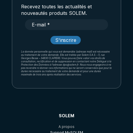
Recevez toutes les actualités et
nouveautés produits SOLEM.
La donnée personnelle qui vous est demandée (adresse mail) est nécessaire
au traitement de votre demande. Elle est traitée par Solem S.A.S. – 5, rue
Georges Besse – 34830 CLAPIERS. Vous pouvez faire valoir vos droits de
consultation, rectification et de suppression en contactant notre Délégué à la
Protection des Données à l’adresse dpo@solem.fr. Nous nous engageons à ne
pas revendre ni donner ces informations qui ne seront conservées que pour la
durée nécessaire au traitement de votre demande et pour une durée
maximale de trois ans après réalisation des services.
SOLEM
A propos
Support MySOLEM