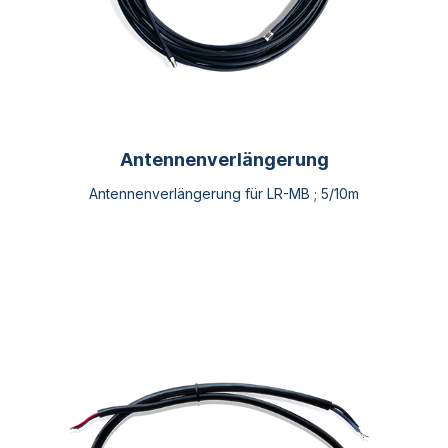
Antennenverlängerung
Antennenverlängerung für LR-MB ; 5/10m
Dieses
Produkt
weist
mehrere
Varianten
auf.
Die
Optionen
können
auf