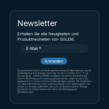
Newsletter
Erhalten Sie alle Neuigkeiten und
Produktneuheiten von SOLEM.
Die persönlichen Daten, um die Sie gebeten werden (E-Mail-Adresse), sind für
die Bearbeitung Ihrer Anfrage notwendig. Sie wird von Solem S.A.S. - 5, rue
Georges Besse - 34830 CLAPIERS verarbeitet. Sie können Ihre Rechte auf
Einsicht, Berichtigung und Löschung geltend machen, indem Sie sich unter
dpo@solem.fr an unseren Datenschutzbeauftragten wenden. Wir verpflichten
uns, diese Informationen weder weiterzuverkaufen noch weiterzugeben. Sie
werden nur so lange aufbewahrt, wie es für die Bearbeitung Ihrer Anfrage
erforderlich ist, und für maximal drei Jahre nach Erbringung der
Dienstleistungen.