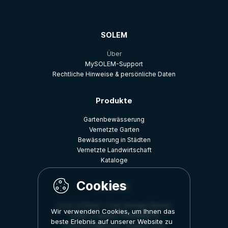
SOLEM
Über
MySOLEM-Support
Rechtliche Hinweise & persönliche Daten
Produkte
Gartenbewässerung
Vernetzte Garten
Bewässerung in Städten
Vernetzte Landwirtschaft
Kataloge
Kontakt
Z.A.E La Plaine - 5 rue Georges Besse,
Wir verwenden Cookies, um Ihnen das
34830, Clapiers, FRANKREICH
beste Erlebnis auf unserer Website zu
commercial@solem-irrigation.com