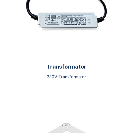
der
Produktseite
gewählt
werden
Transformator
230V-Transformator