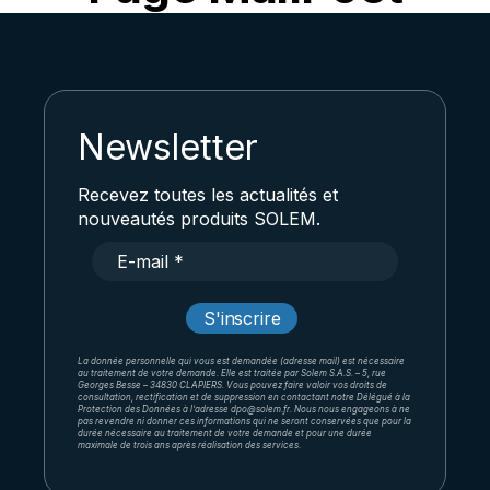
Newsletter
Recevez toutes les actualités et
nouveautés produits SOLEM.
La donnée personnelle qui vous est demandée (adresse mail) est nécessaire
au traitement de votre demande. Elle est traitée par Solem S.A.S. – 5, rue
Georges Besse – 34830 CLAPIERS. Vous pouvez faire valoir vos droits de
consultation, rectification et de suppression en contactant notre Délégué à la
Protection des Données à l’adresse dpo@solem.fr. Nous nous engageons à ne
pas revendre ni donner ces informations qui ne seront conservées que pour la
durée nécessaire au traitement de votre demande et pour une durée
maximale de trois ans après réalisation des services.