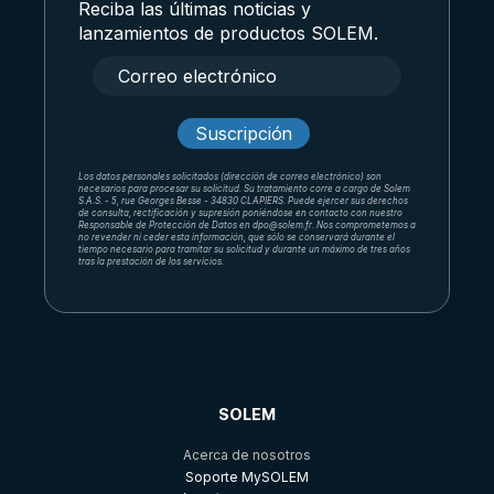
Reciba las últimas noticias y
lanzamientos de productos SOLEM.
Los datos personales solicitados (dirección de correo electrónico) son
necesarios para procesar su solicitud. Su tratamiento corre a cargo de Solem
S.A.S. - 5, rue Georges Besse - 34830 CLAPIERS. Puede ejercer sus derechos
de consulta, rectificación y supresión poniéndose en contacto con nuestro
Responsable de Protección de Datos en dpo@solem.fr. Nos comprometemos a
no revender ni ceder esta información, que sólo se conservará durante el
tiempo necesario para tramitar su solicitud y durante un máximo de tres años
tras la prestación de los servicios.
SOLEM
Acerca de nosotros
Soporte MySOLEM