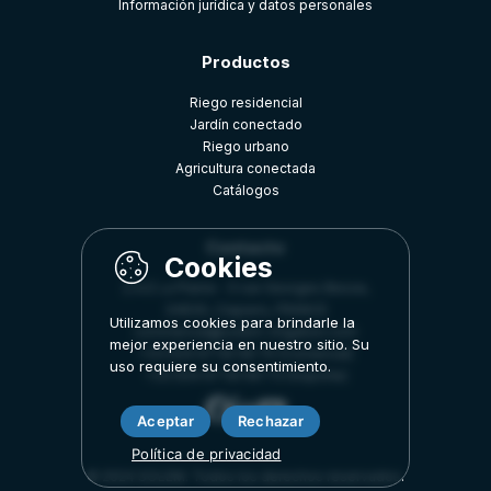
Información jurídica y datos personales
Productos
Riego residencial
Jardín conectado
Riego urbano
Agricultura conectada
Catálogos
Contacto
Z.A.E La Plaine - 5 rue Georges Besse,
34830, Clapiers, FRANCE
Utilizamos cookies para brindarle la
commercial@solem-irrigation.com
mejor experiencia en nuestro sitio. Su
+33 (0)4 67 59 99 75 (Comercial)
uso requiere su consentimiento.
+33 (0)4 67 59 99 73 (Soporte)
Aceptar
Rechazar
Política de privacidad
© 2024 SOLEM. Todos los derechos reservados.