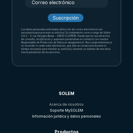
Los datos personales solicitados (dirección de correo electrónico) son
necesarios para procesar su solicitud. Su tratamiento corre a cargo de Solem
S.A.S. - 5, rue Georges Besse - 34830 CLAPIERS. Puede ejercer sus derechos
de consulta, rectificación y supresión poniéndose en contacto con nuestro
Responsable de Protección de Datos en dpo@solem.fr. Nos comprometemos a
no revender ni ceder esta información, que sólo se conservará durante el
tiempo necesario para tramitar su solicitud y durante un máximo de tres años
tras la prestación de los servicios.
SOLEM
Acerca de nosotros
Soporte MySOLEM
Información jurídica y datos personales
Productos