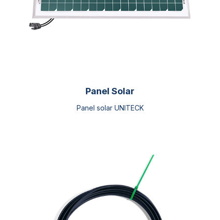
Panel Solar
Panel solar UNITECK
Este
producto
tiene
múltiples
variantes.
Las
opciones
se