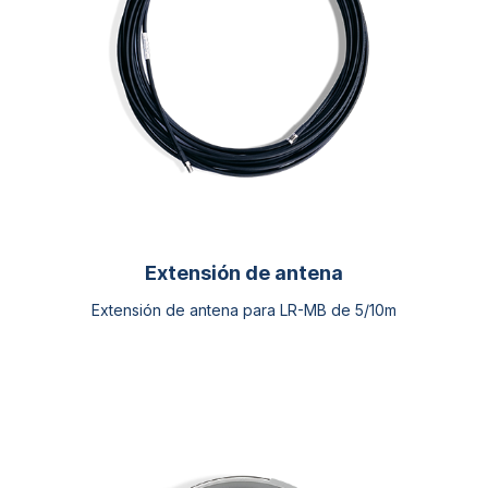
pueden
elegir
en
la
página
de
producto
Extensión de antena
Extensión de antena para LR-MB de 5/10m
Este
producto
tiene
múltiples
variantes.
Las