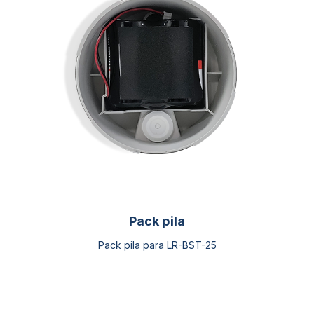
opciones
se
pueden
elegir
en
la
página
de
producto
Pack pila
Pack pila para LR-BST-25