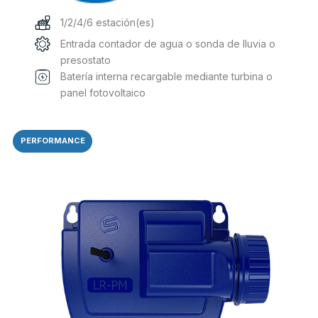
1/2/4/6 estación(es)
Entrada contador de agua o sonda de lluvia o
presostato
Batería interna recargable mediante turbina o
panel fotovoltaico
Este
producto
PERFORMANCE
tiene
múltiples
variantes.
Las
opciones
se
pueden
elegir
en
la
página