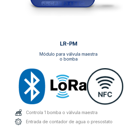
de
producto
LR-PM
Módulo para válvula maestra
o bomba
Controla 1 bomba o vàlvula maestra
Entrada de contador de agua o presostato