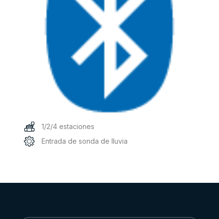
1/2/4 estaciones
Entrada de sonda de lluvia
Este
producto
tiene
múltiples
variantes.
Las