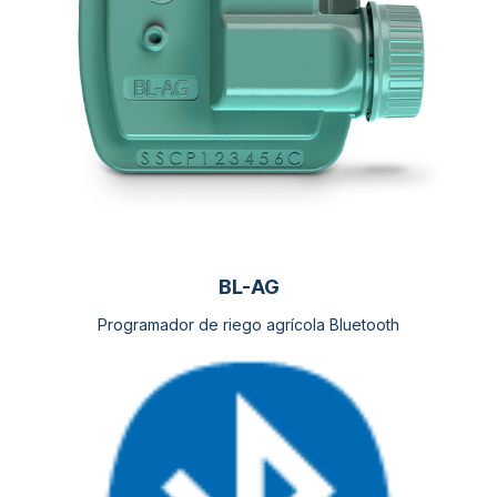
pueden
elegir
en
la
página
de
producto
BL-AG
Programador de riego agrícola Bluetooth