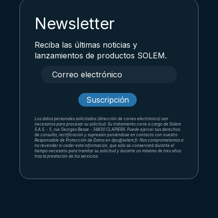
opciones
se
Newsletter
pueden
elegir
Reciba las últimas noticias y
en
lanzamientos de productos SOLEM.
la
página
de
producto
Los datos personales solicitados (dirección de correo electrónico) son
necesarios para procesar su solicitud. Su tratamiento corre a cargo de Solem
S.A.S. - 5, rue Georges Besse - 34830 CLAPIERS. Puede ejercer sus derechos
de consulta, rectificación y supresión poniéndose en contacto con nuestro
Responsable de Protección de Datos en dpo@solem.fr. Nos comprometemos a
no revender ni ceder esta información, que sólo se conservará durante el
tiempo necesario para tramitar su solicitud y durante un máximo de tres años
tras la prestación de los servicios.