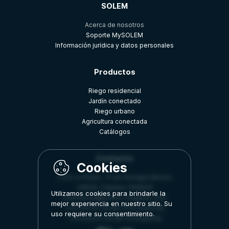
SOLEM
Acerca de nosotros
Soporte MySOLEM
Información jurídica y datos personales
Productos
Riego residencial
Jardín conectado
Riego urbano
Agricultura conectada
Catálogos
Contacto
Z.A.E La Plaine - 5 rue Georges Besse,
34830, Clapiers, FRANCE
Utilizamos cookies para brindarle la
commercial@solem-irrigation.com
mejor experiencia en nuestro sitio. Su
+33 (0)4 67 59 99 75 (Comercial)
uso requiere su consentimiento.
+33 (0)4 67 59 99 73 (Soporte)