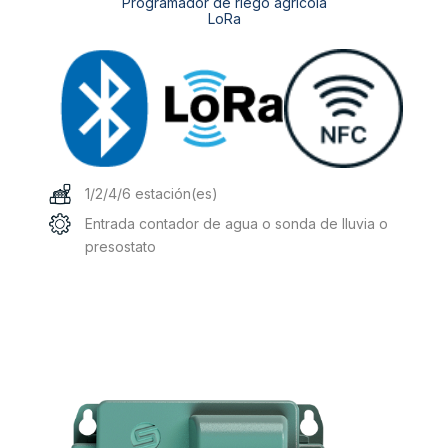
Programador de riego agrícola
LoRa
1/2/4/6 estación(es)
Entrada contador de agua o sonda de lluvia o
presostato
Este
producto
tiene
múltiples
variantes.
Las
opciones
se